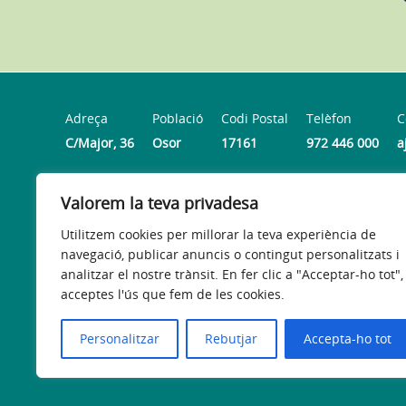
Adreça
Població
Codi Postal
Telèfon
C
C/Major, 36
Osor
17161
972 446 000
a
Valorem la teva privadesa
Horari
Dilluns dimarts, dijous i divendres de 8h a 13:30 h | Di
Utilitzem cookies per millorar la teva experiència de
navegació, publicar anuncis o contingut personalitzats i
analitzar el nostre trànsit. En fer clic a "Acceptar-ho tot",
acceptes l'ús que fem de les cookies.
Avís legal
Política de privacitat
Accessibilitat
Personalitzar
Rebutjar
Accepta-ho tot