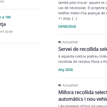
bre
també pots trucar: aquest es 
cas de necessitat. El projecte 
telèfon mòbil s’ha avançat de 
h a 18h
11 anys, […]
tja
03/06/2026
ent Gran
Actualitat
Servei de recollida sel
A aquesta notícia podreu trob
recollida de residus Porta a Po
Any 2026
Actualitat
Millora recollida sele
automàtics i nou vehic
L’Ajuntament d’Osor ha execut