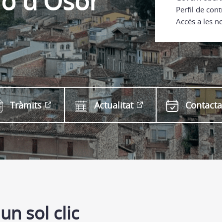
ió d'Osor
Perfil de cont
Accés a les n
Tràmits
Actualitat
Contacta
un sol clic