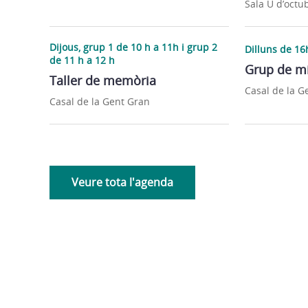
Sala U d’octu
Dijous, grup 1 de 10 h a 11h i grup 2
Dilluns de 16
de 11 h a 12 h
Grup de mi
Taller de memòria
Casal de la G
Casal de la Gent Gran
Veure tota l'agenda