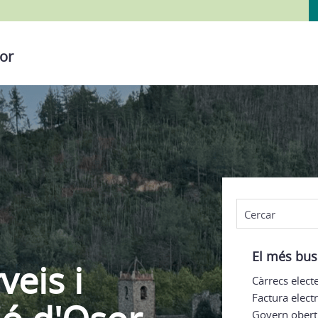
or
El més bus
veis i
Càrrecs elect
Factura elect
Govern obert 