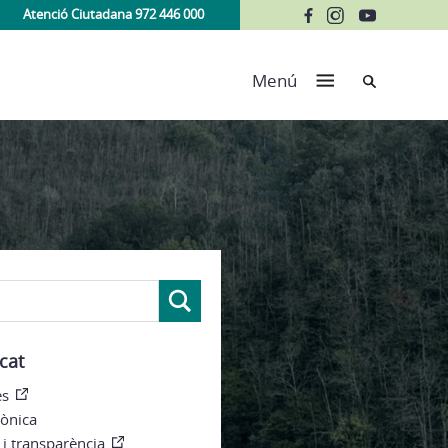
Atenció Ciutadana 972 446 000
Cerca
Menú
cat
es
rònica
i transparència