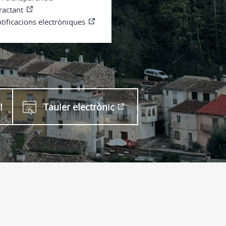
ractant
otificacions electròniques
!
Tauler electrònic