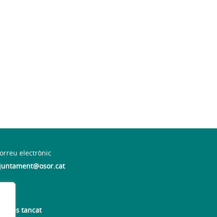
orreu electrònic
juntament@osor.cat
mecres tancat