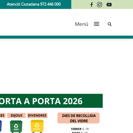
Atenció Ciutadana 972 446 000
Cerca
Menú
DESTA
05/03/
Mil