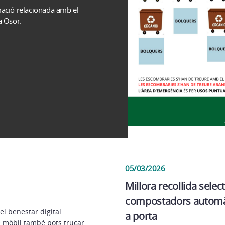
mació relacionada amb el
a Osor.
05/03/2026
Millora recollida selec
compostadors automàti
 benestar digital
a porta
e mòbil també pots trucar: