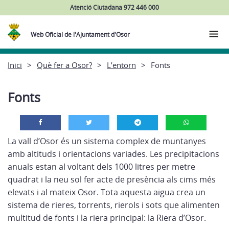
Atenció Ciutadana 972 446 000
Web Oficial de l'Ajuntament d'Osor
Inici
Què fer a Osor?
L’entorn
Fonts
Fonts
La vall d’Osor és un sistema complex de muntanyes
amb altituds i orientacions variades. Les precipitacions
anuals estan al voltant dels 1000 litres per metre
quadrat i la neu sol fer acte de presència als cims més
elevats i al mateix Osor. Tota aquesta aigua crea un
sistema de rieres, torrents, rierols i sots que alimenten
multitud de fonts i la riera principal: la Riera d’Osor.