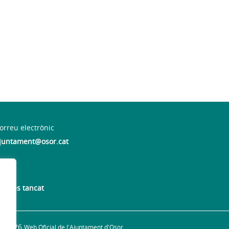
orreu electrònic
juntament@osor.cat
mecres tancat
© 2026
Web Oficial de l'Ajuntament d'Osor