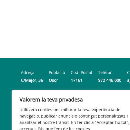
Adreça
Població
Codi Postal
Telèfon
C
C/Major, 36
Osor
17161
972 446 000
a
Valorem la teva privadesa
Horari
Dilluns dimarts, dijous i divendres de 8h a 13:30 h | Di
Utilitzem cookies per millorar la teva experiència de
navegació, publicar anuncis o contingut personalitzats i
analitzar el nostre trànsit. En fer clic a "Acceptar-ho tot",
acceptes l'ús que fem de les cookies.
Avís legal
Política de privacitat
Accessibilitat