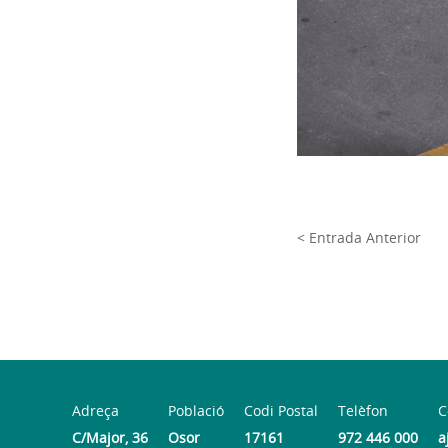
< Entrada Anterior
Adreça
Població
Codi Postal
Telèfon
C
C/Major, 36
Osor
17161
972 446 000
a