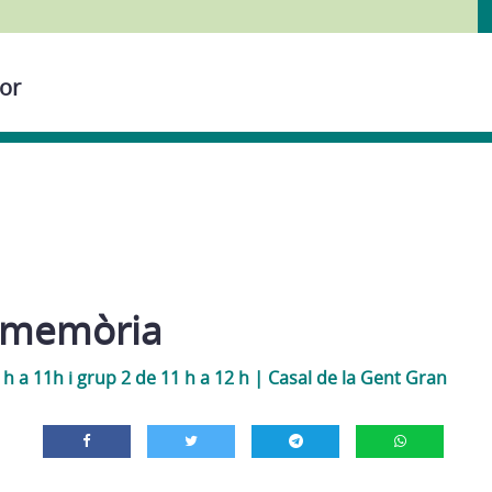
or
e memòria
 h a 11h i grup 2 de 11 h a 12 h
|
Casal de la Gent Gran